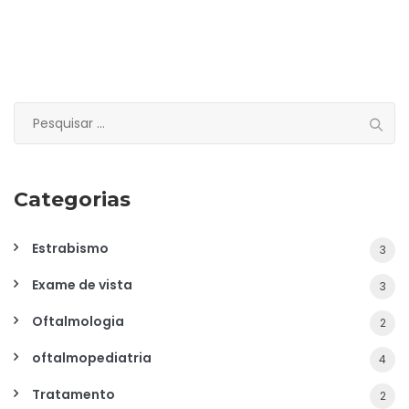
Pesquisar
por:
Categorias
Estrabismo
3
Exame de vista
3
Oftalmologia
2
oftalmopediatria
4
Tratamento
2